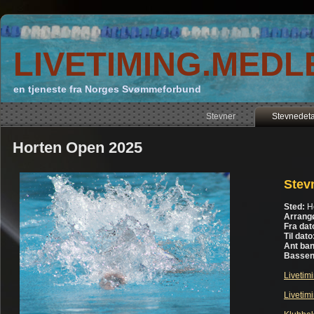
LIVETIMING.MEDL
en tjeneste fra Norges Svømmeforbund
Stevner
Stevnedeta
Horten Open 2025
Stev
Sted:
H
Arrang
Fra dat
Til dato
Ant ban
Bassen
Livetim
Livetimi