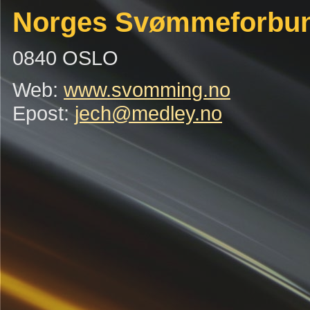
Norges Svømmeforbu
0840 OSLO
Web:
www.svomming.no
Epost:
jech@medley.no