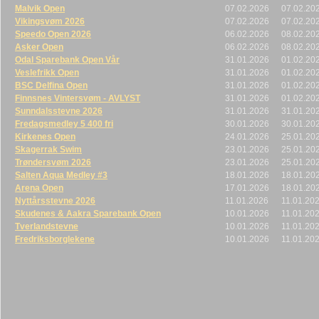
Malvik Open
07.02.2026
07.02.20
Vikingsvøm 2026
07.02.2026
07.02.20
Speedo Open 2026
06.02.2026
08.02.20
Asker Open
06.02.2026
08.02.20
Odal Sparebank Open Vår
31.01.2026
01.02.20
Veslefrikk Open
31.01.2026
01.02.20
BSC Delfina Open
31.01.2026
01.02.20
Finnsnes Vintersvøm - AVLYST
31.01.2026
01.02.20
Sunndalsstevne 2026
31.01.2026
31.01.20
Fredagsmedley 5 400 fri
30.01.2026
30.01.20
Kirkenes Open
24.01.2026
25.01.20
Skagerrak Swim
23.01.2026
25.01.20
Trøndersvøm 2026
23.01.2026
25.01.20
Salten Aqua Medley #3
18.01.2026
18.01.20
Arena Open
17.01.2026
18.01.20
Nyttårsstevne 2026
11.01.2026
11.01.20
Skudenes & Aakra Sparebank Open
10.01.2026
11.01.20
Tverlandstevne
10.01.2026
11.01.20
Fredriksborglekene
10.01.2026
11.01.20