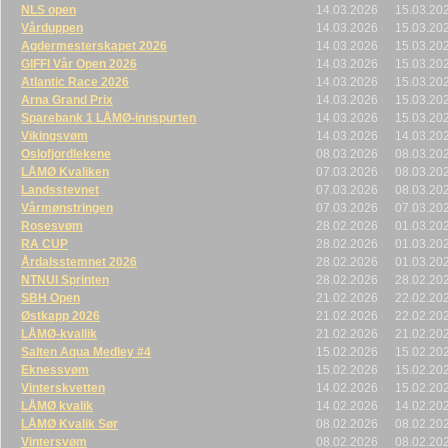
NLS open
14.03.2026
15.03.20
Vårduppen
14.03.2026
15.03.20
Agdermesterskapet 2026
14.03.2026
15.03.20
GIFFI Vår Open 2026
14.03.2026
15.03.20
Atlantic Race 2026
14.03.2026
15.03.20
Arna Grand Prix
14.03.2026
15.03.20
Sparebank 1 LÅMØ-innspurten
14.03.2026
15.03.20
Vikingsvøm
14.03.2026
14.03.20
Oslofjordlekene
08.03.2026
08.03.20
LÅMØ Kvaliken
07.03.2026
08.03.20
Landsstevnet
07.03.2026
08.03.20
Vårmønstringen
07.03.2026
07.03.20
Rosesvøm
28.02.2026
01.03.20
RA CUP
28.02.2026
01.03.20
Årdalsstemnet 2026
28.02.2026
01.03.20
NTNUI Sprinten
28.02.2026
28.02.20
SBH Open
21.02.2026
22.02.20
Østkapp 2026
21.02.2026
22.02.20
LÅMØ-kvallik
21.02.2026
21.02.20
Salten Aqua Medley #4
15.02.2026
15.02.20
Eknessvøm
15.02.2026
15.02.20
Vinterskvetten
14.02.2026
15.02.20
LÅMØ kvalik
14.02.2026
14.02.20
LÅMØ Kvalik Sør
08.02.2026
08.02.20
Vintersvøm
08.02.2026
08.02.20