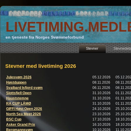
LIVETIMING.MEDL
en tjeneste fra Norges Svømmeforbund
Stevner
Stevnedeta
Stevner med livetiming 2026
Julesvøm 2026
05.12.2026
05.12.20
Høstduppen
08.11.2026
08.11.20
Svalbard Isfjord svøm
06.11.2026
08.11.20
Slottsfjell Open
31.10.2026
01.11.20
Hauststemne
31.10.2026
01.11.20
RA CUP LÅMØ
31.10.2026
01.11.20
GIFFI Høst Open 2026
24.10.2026
25.10.20
North Sea Meet 2026
23.10.2026
25.10.20
BSC Cup
17.10.2026
18.10.20
Asker Grand Prix
16.10.2026
18.10.20
Bergmannsvøm
10.10.2026
11.10.20