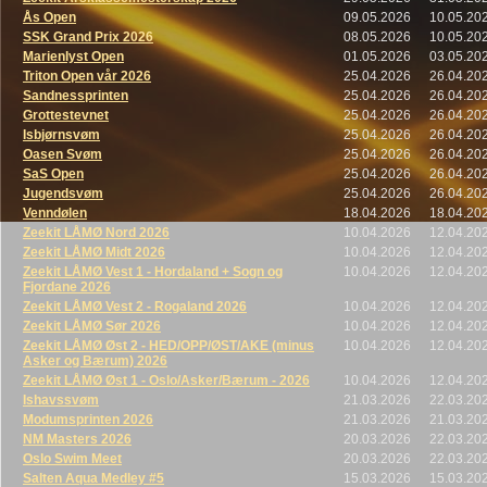
Ås Open
09.05.2026
10.05.20
SSK Grand Prix 2026
08.05.2026
10.05.20
Marienlyst Open
01.05.2026
03.05.20
Triton Open vår 2026
25.04.2026
26.04.20
Sandnessprinten
25.04.2026
26.04.20
Grottestevnet
25.04.2026
26.04.20
Isbjørnsvøm
25.04.2026
26.04.20
Oasen Svøm
25.04.2026
26.04.20
SaS Open
25.04.2026
26.04.20
Jugendsvøm
25.04.2026
26.04.20
Venndølen
18.04.2026
18.04.20
Zeekit LÅMØ Nord 2026
10.04.2026
12.04.20
Zeekit LÅMØ Midt 2026
10.04.2026
12.04.20
Zeekit LÅMØ Vest 1 - Hordaland + Sogn og
10.04.2026
12.04.20
Fjordane 2026
Zeekit LÅMØ Vest 2 - Rogaland 2026
10.04.2026
12.04.20
Zeekit LÅMØ Sør 2026
10.04.2026
12.04.20
Zeekit LÅMØ Øst 2 - HED/OPP/ØST/AKE (minus
10.04.2026
12.04.20
Asker og Bærum) 2026
Zeekit LÅMØ Øst 1 - Oslo/Asker/Bærum - 2026
10.04.2026
12.04.20
Ishavssvøm
21.03.2026
22.03.20
Modumsprinten 2026
21.03.2026
21.03.20
NM Masters 2026
20.03.2026
22.03.20
Oslo Swim Meet
20.03.2026
22.03.20
Salten Aqua Medley #5
15.03.2026
15.03.20