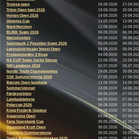
Tromsø open
26.09.2026
27.09.20
Triton Open høst 2026
19.09.2026
20.09.20
Horten Open 2026
19.09.2026
19.09.20
Glomma Cup
13.09.2026
13.09.20
Nord-Norsken
12.09.2026
13.09.20
BLINK Svøm 2026
06.09.2026
06.09.20
Høstskvetten
05.09.2026
06.09.20
Sparebank 1 Poseidon Svøm 2026
05.09.2026
06.09.20
Lørenskog Hvaler Invest Open
04.09.2026
06.09.20
Fredagsmedley 2 Rygg
04.09.2026
04.09.20
RA CUP Super Sprint Stevne
22.08.2026
22.08.20
NM Langbane 2026
02.07.2026
05.07.20
Nordic Youth Championships
29.06.2026
30.06.20
SSK Sommerstevne 2026
27.06.2026
27.06.20
Bærum Open langbane
13.06.2026
14.06.20
Sommerstevnet
13.06.2026
14.06.20
Førdesprinten
06.06.2026
07.06.20
Lambadalekene
06.06.2026
07.06.20
Polarcup 2026
06.06.2026
07.06.20
Kong Frederik Outdoor
06.06.2026
07.06.20
Aquarama Open
05.06.2026
07.06.20
Fana Sparebank Cup
30.05.2026
31.05.20
Haugaland Kraft Open
30.05.2026
31.05.20
Tønsberg Sommerstevne
30.05.2026
31.05.20
Zeekit Årsklassemesterskap 2026
29.05.2026
31.05.20