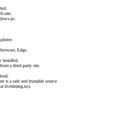
ted.
b-site.
indows-pc.
xplorer.
e browser, Edge.
e installed.
rom a third-party site.
load.
 is a safe and trustable source.
at livetiming.no).