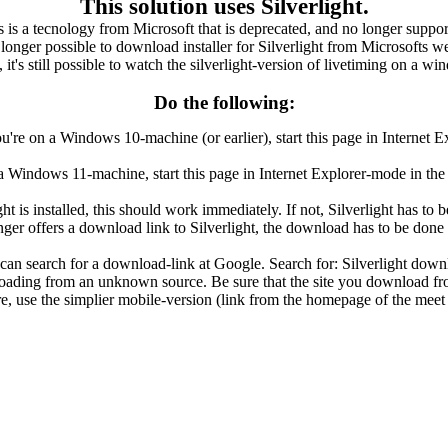
This solution uses Silverlight.
s is a tecnology from Microsoft that is deprecated, and no longer suppor
o longer possible to download installer for Silverlight from Microsofts we
t's still possible to watch the silverlight-version of livetiming on a w
Do the following:
ou're on a Windows 10-machine (or earlier), start this page in Internet E
 a Windows 11-machine, start this page in Internet Explorer-mode in th
ght is installed, this should work immediately. If not, Silverlight has to b
ger offers a download link to Silverlight, the download has to be done f
can search for a download-link at Google. Search for: Silverlight down
ding from an unknown source. Be sure that the site you download from
re, use the simplier mobile-version (link from the homepage of the meet 