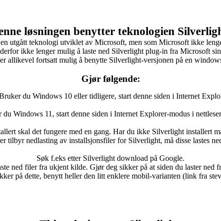
nne løsningen benytter teknologien Silverlig
 en utgått teknologi utviklet av Microsoft, men som Microsoft ikke lenger
derfor ikke lenger mulig å laste ned Silverlight plug-in fra Microsoft sin
er allikevel fortsatt mulig å benytte Silverlight-versjonen på en window
Gjør følgende:
Bruker du Windows 10 eller tidligere, start denne siden i Internet Explo
r du Windows 11, start denne siden i Internet Explorer-modus i nettlese
tallert skal det fungere med en gang. Har du ikke Silverlight installert må
 tilbyr nedlasting av installsjonsfiler for Silverlight, må disse lastes ne
Søk f.eks etter Silverlight download på Google.
te ned filer fra ukjent kilde. Gjør deg sikker på at siden du laster ned fr
kker på dette, benytt heller den litt enklere mobil-varianten (link fra ste