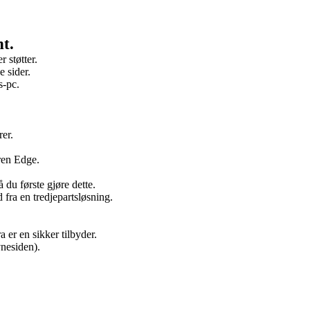
ht.
 støtter.
e sider.
s-pc.
rer.
ren Edge.
 du første gjøre dette.
d fra en tredjepartsløsning.
a er en sikker tilbyder.
vnesiden).