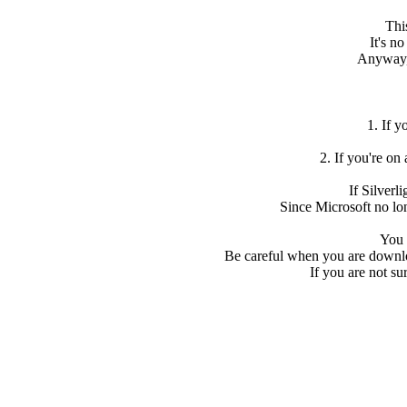
Thi
It's n
Anyway, i
1. If y
2. If you're on
If Silverli
Since Microsoft no lon
You 
Be careful when you are downloa
If you are not su